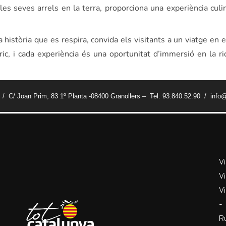
es seves arrels en la terra, proporciona una experiència culin
història que es respira, convida els visitants a un viatge en 
ric, i cada experiència és una oportunitat d’immersió en la ri
t / C/ Joan Prim, 83 1º Planta -08400 Granollers – Tel. 93.840.52.90 / info@
V
Vi
Vi
-
R