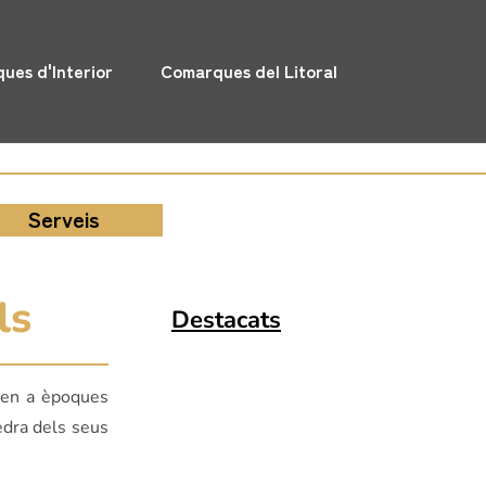
ues d'Interior
Comarques del Litoral
Serveis
ls
Destacats
nten a èpoques
edra dels seus