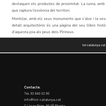
destaquen els productes de proximitat. La cuina, amb l
que captura l’essència del territori.
Montclar, amb els seus monuments que s’alce i la seva 
detall arquitectònic és una pàgina del seu llibre histò
d’aquesta joia als peus dels Pirineus.
tot-catalunya.ca
Contacte:
Tel. 93 840 52 90
info@tot-catalunya.cat
C/Joan Prim, 83 1º Planta