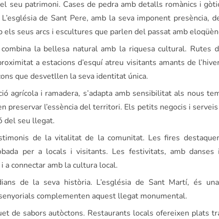
del seu patrimoni. Cases de pedra amb detalls romànics i gòt
itat. L’església de Sant Pere, amb la seva imponent presència, 
ls seus arcs i escultures que parlen del passat amb eloqüènc
e combina la bellesa natural amb la riquesa cultural. Rutes
proximitat a estacions d’esquí atreu visitants amants de l’hiver
ns que desvetllen la seva identitat única.
ió agrícola i ramadera, s’adapta amb sensibilitat als nous tem
n preservar l’essència del territori. Els petits negocis i servei
ó del seu llegat.
timonis de la vitalitat de la comunitat. Les fires destaque
bada per a locals i visitants. Les festivitats, amb danses 
a i a connectar amb la cultura local.
ns de la seva història. L’església de Sant Martí, és un
es senyorials complementen aquest llegat monumental.
t de sabors autòctons. Restaurants locals ofereixen plats tr