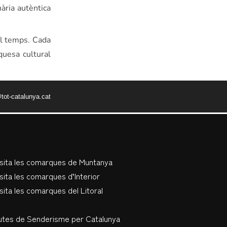
ària autèntica
el temps. Cada
quesa cultural
tot-catalunya.cat
isita les comarques de Muntanya
sita les comarques d’Interior
sita les comarques del Litoral
utes de Senderisme per Catalunya