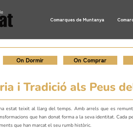
de
Comarques de Muntanya
Comarq
On Dormir
On Comprar
ia i Tradició als Peus de
ha estat teixit al llarg del temps. Amb arrels que es remu
ransformacions que han donat forma a la seva identitat. Cada p
iments que han marcat el seu rumb històric.