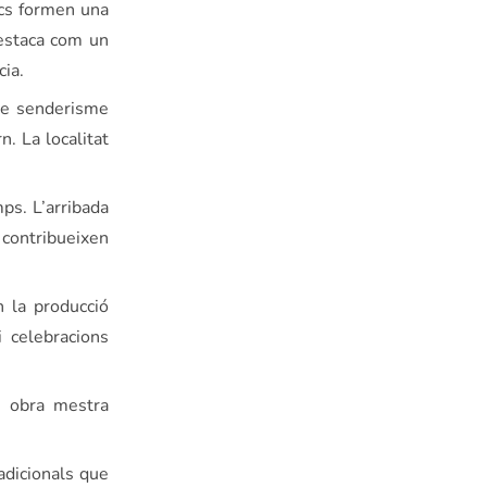
ics formen una
destaca com un
ia.
 de senderisme
n. La localitat
ps. L’arribada
s contribueixen
n la producció
i celebracions
a obra mestra
adicionals que