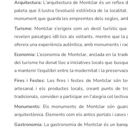
Arquitectura:
L’arquitectura de Montclar és un reflex 
paleta que il·lustra l’evolució estilística de la local
monument que guarda les empremtes dels segles, amb e
Turisme:
Montclar s’erigeix com un destí turístic qu
revelen paisatges idíl·lics als voltants, mentre que la 
ofereix una experiència autèntica, amb monuments i raco
Economia:
L’economia de Montclar, anclada en la tradic
del turisme ha donat lloc a iniciatives locals que busque
a mantenir l’equilibri entre la modernitat i la preservaci
Fires i Festes:
Les fires i festes de Montclar són tes
artesanal i els productes locals, creant punts de tro
tradicionals, conviden a participar en l’alegria col·lectiv
Monuments:
Els monuments de Montclar són guardia
arquitectònica. Elements com els antics portals i cas
Gastronomia:
La gastronomia de Montclar és un banque