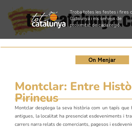
Troba totes les festes i fires 
Catalunya i els serveis de
proximitat de cada regió.
On Menjar
Montclar: Entre Històr
Pirineus
Montclar desplega la seva història com un tapís que 
antigues, la localitat ha presenciat esdeveniments i t
carrers narra relats de comerciants, pagesos i esdeven