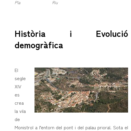
Pla
Riu
Història i Evolució
demogràfica
El
segle
XIV
es
crea
la vila
de
Monistrol a l’entorn del pont i del palau prioral. Sota el