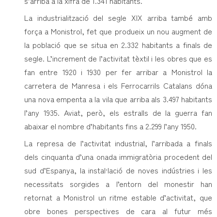
s’arriba a la xifra de 1.341 habitants.
La industrialització del segle XIX arriba també amb
força a Monistrol, fet que produeix un nou augment de
la població que se situa en 2.332 habitants a finals de
segle. L’increment de l’activitat tèxtil i les obres que es
fan entre 1920 i 1930 per fer arribar a Monistrol la
carretera de Manresa i els Ferrocarrils Catalans dóna
una nova empenta a la vila que arriba als 3.497 habitants
l’any 1935. Aviat, però, els estralls de la guerra fan
abaixar el nombre d’habitants fins a 2.299 l’any 1950.
La represa de l’activitat industrial, l’arribada a finals
dels cinquanta d’una onada immigratòria procedent del
sud d’Espanya, la instal·lació de noves indústries i les
necessitats sorgides a l’entorn del monestir han
retornat a Monistrol un ritme estable d’activitat, que
obre bones perspectives de cara al futur més