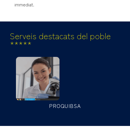
immediat.
Serveis destacats del poble
*****
PROQUIBSA