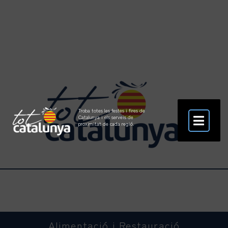
Troba totes les festes i fires de
Catalunya i els serveis de
proximitat de cada regió.
Alimentació i Restauració