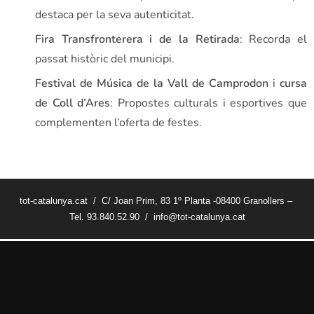
destaca per la seva autenticitat.
Fira Transfronterera i de la Retirada
: Recorda el
passat històric del municipi.
Festival de Música de la Vall de Camprodon
i
cursa
de Coll d’Ares
: Propostes culturals i esportives que
complementen l’oferta de festes.
tot-catalunya.cat / C/ Joan Prim, 83 1º Planta -08400 Granollers –
Tel. 93.840.52.90 / info@tot-catalunya.cat