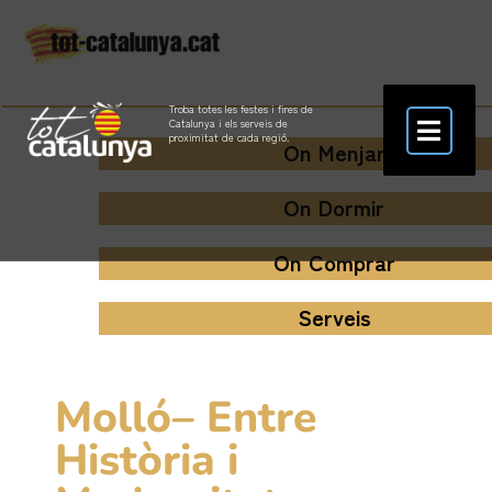
Troba totes les festes i fires de
Catalunya i els serveis de
proximitat de cada regió.
On Menjar
On Dormir
On Comprar
Serveis
Molló– Entre
Història i