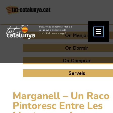
Troba totes les festes i fires de
Catalunya i els serveis de
On Menjar
proximitat de cada regió.
On Dormir
On Comprar
Serveis
Marganell – Un Raco
Pintoresc Entre Les