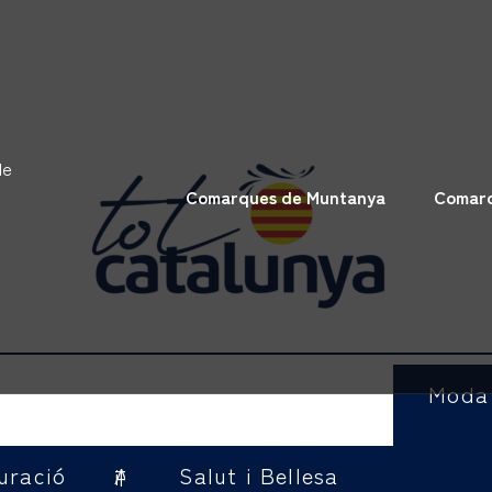
de
Comarques de Muntanya
Comarq
Moda
uració
Salut i Bellesa
Allotjaments i Turisme