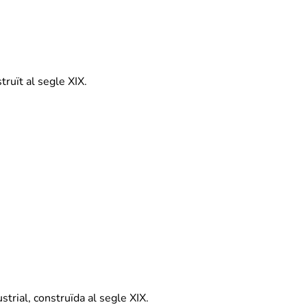
truït al segle XIX.
strial, construïda al segle XIX.