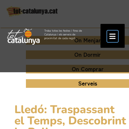
Troba totes les festes i fires de
Catalunya i els serveis de
On Menjar
proximitat de cada regió.
On Dormir
On Comprar
Serveis
Lledó: Traspassant
el Temps, Descobrint