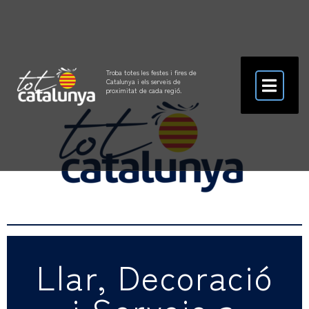
Troba totes les festes i fires de
Catalunya i els serveis de
proximitat de cada regió.
Llar, Decoració