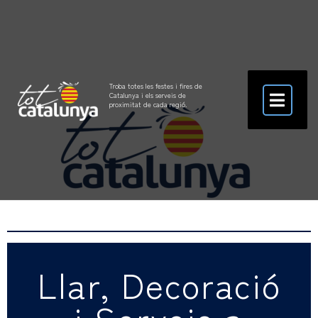
Troba totes les festes i fires de
Catalunya i els serveis de
proximitat de cada regió.
Llar, Decoració