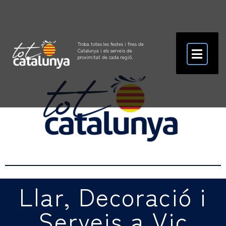
Troba totes les festes i fires de
Catalunya i els serveis de
proximitat de cada regió.
Llar, Decoració i
Serveis a Vic