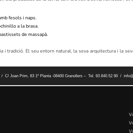
amb fesols i naps.
chinillo a la brasa.
 pastissets de massapà.
 i tradició. El seu entorn natural, la seva arquitectura i la s
t / C/ Joan Prim, 83 1º Planta -08400 Granollers – Tel. 93.840.52.90 / info@
V
Vi
Vi