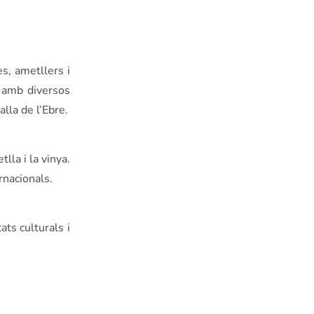
s, ametllers i
a amb diversos
lla de l’Ebre.
lla i la vinya.
rnacionals.
ts culturals i