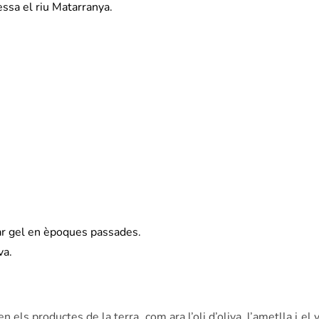
ssa el riu Matarranya.
ar gel en èpoques passades.
va.
ls productes de la terra, com ara l’oli d’oliva, l’ametlla i el 