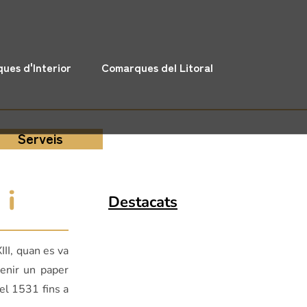
ues d'Interior
Comarques del Litoral
Serveis
 i
Destacats
II, quan es va
tenir un paper
el 1531 fins a