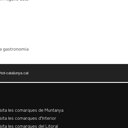
eva gastronomia
tot-catalunya.cat
isita les comarques de Muntanya
sita les comarques d’Interior
sita les comarques del Litoral