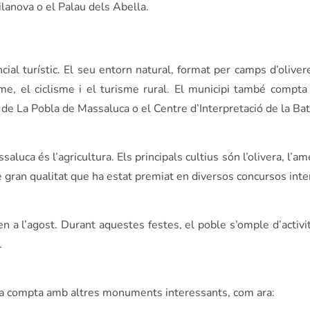
ilanova o el Palau dels Abella.
l turístic. El seu entorn natural, format per camps d’olivere
isme, el ciclisme i el turisme rural. El municipi també compt
de La Pobla de Massaluca o el Centre d’Interpretació de la Bata
ca és l’agricultura. Els principals cultius són l’olivera, l’amet
e gran qualitat que ha estat premiat en diversos concursos inte
a l’agost. Durant aquestes festes, el poble s’omple d’activita
.
ca compta amb altres monuments interessants, com ara: