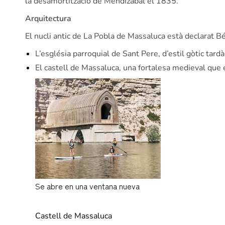
la desamortització de Mendizábal el 1835.
Arquitectura
El nucli antic de La Pobla de Massaluca està declarat Bé
L’església parroquial de Sant Pere, d’estil gòtic tardà
El castell de Massaluca, una fortalesa medieval que 
Se abre en una ventana nueva
www.jetcamp.com
Castell de Massaluca