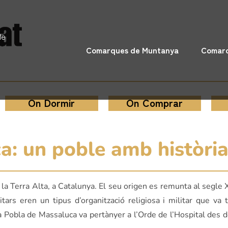
de
Comarques de Muntanya
Comarq
On Dormir
On Comprar
: un poble amb història
a Terra Alta, a Catalunya. El seu origen es remunta al segle XI
tars eren un tipus d’organització religiosa i militar que va 
a Pobla de Massaluca va pertànyer a l’Orde de l’Hospital des d