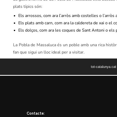
plats típics són:
Els arrossos, com ara l’arròs amb costelles o l’arròs 
Els plats amb carn, com ara la caldereta de xai o el co
Els dolços, com ara les coques de Sant Antoni o els
La Pobla de Massaluca és un poble amb una rica història
fan que sigui un lloc ideal per a visitar.
tot-catalunya.ca
Contacte: