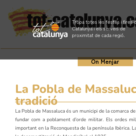
Troba totes les festes i fires 
Catalunya i els serveis de
proximitat de cada regió.
On Menjar
La Pobla de Massaluca
tradició
La Pobla de Massaluca és un municipi de la comarca de l
fundar com a poblament d’orde militar. Els ordes mili
important en la Reconquesta de la península Ibèrica. L