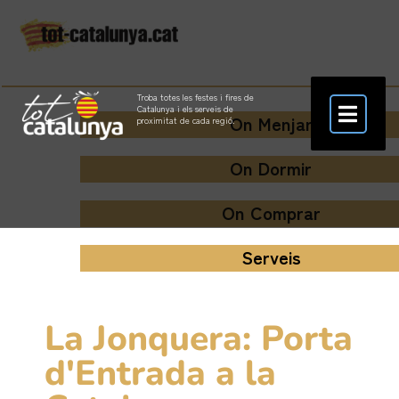
Troba totes les festes i fires de
Catalunya i els serveis de
On Menjar
proximitat de cada regió.
On Dormir
On Comprar
Serveis
La Jonquera: Porta
d'Entrada a la