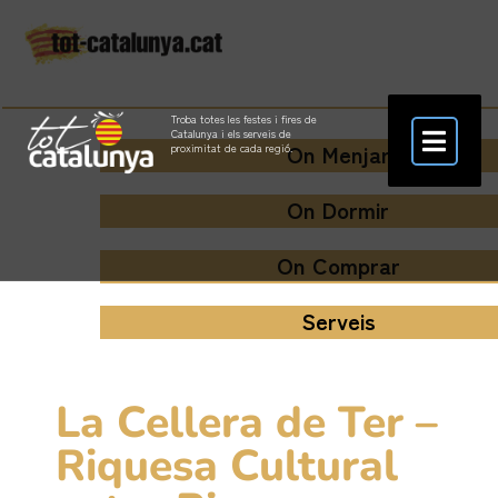
Troba totes les festes i fires de
Catalunya i els serveis de
On Menjar
proximitat de cada regió.
On Dormir
On Comprar
Serveis
La Cellera de Ter –
Riquesa Cultural