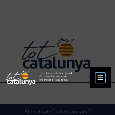
Troba totes les festes i fires de
Catalunya i els serveis de
proximitat de cada regió.
Alimentació i Restauració