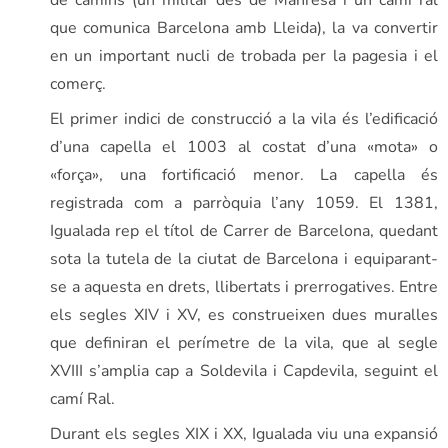
de camins (un militar des de Manresa i un camí ral
que comunica Barcelona amb Lleida), la va convertir
en un important nucli de trobada per la pagesia i el
comerç.
El primer indici de construcció a la vila és l’edificació
d’una capella el 1003 al costat d’una «mota» o
«força», una fortificació menor. La capella és
registrada com a parròquia l’any 1059. El 1381,
Igualada rep el títol de Carrer de Barcelona, quedant
sota la tutela de la ciutat de Barcelona i equiparant-
se a aquesta en drets, llibertats i prerrogatives. Entre
els segles XIV i XV, es construeixen dues muralles
que definiran el perímetre de la vila, que al segle
XVIII s’amplia cap a Soldevila i Capdevila, seguint el
camí Ral.
Durant els segles XIX i XX, Igualada viu una expansió