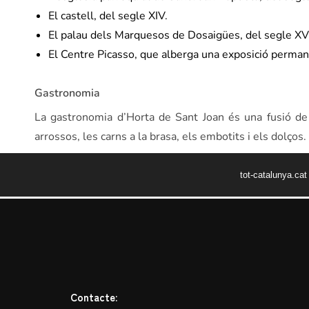
El castell, del segle XIV.
El palau dels Marquesos de Dosaigües, del segle XVI
El Centre Picasso, que alberga una exposició permane
Gastronomia
La gastronomia d’Horta de Sant Joan és una fusió de l
arrossos, les carns a la brasa, els embotits i els dolços.
tot-catalunya.ca
Contacte: