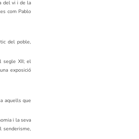
 del vi i de la
istes com Pablo
tic del poble,
 segle XII; el
 una exposició
 a aquells que
nomia i la seva
el senderisme,