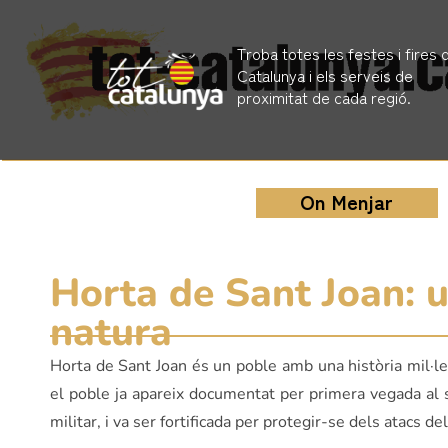
Troba totes les festes i fires 
Catalunya i els serveis de
proximitat de cada regió.
On Menjar
Horta de Sant Joan: u
natura
Horta de Sant Joan és un poble amb una història mil·le
el poble ja apareix documentat per primera vegada al s
militar, i va ser fortificada per protegir-se dels atacs 