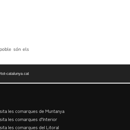
 poble són els
tot-catalunya.cat
isita les comarques de Muntanya
sita les comarques d’Interior
sita les comarques del Litoral