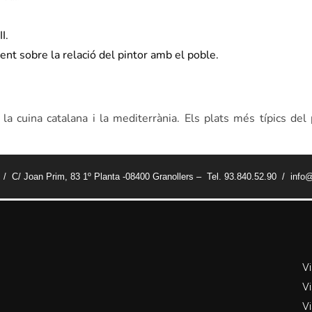
I.
nt sobre la relació del pintor amb el poble.
a cuina catalana i la mediterrània. Els plats més típics del
t / C/ Joan Prim, 83 1º Planta -08400 Granollers – Tel. 93.840.52.90 / info@
V
Vi
Vi