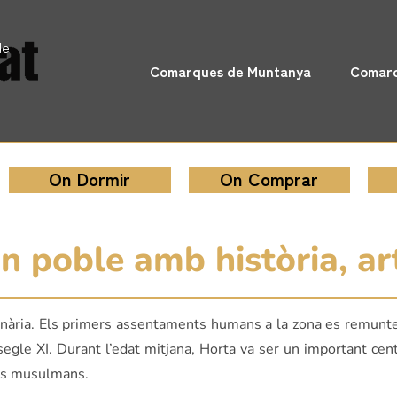
de
Comarques de Muntanya
Comarq
On Dormir
On Comprar
n poble amb història, art
nària. Els primers assentaments humans a la zona es remunten 
egle XI. Durant l’edat mitjana, Horta va ser un important cent
dels musulmans.