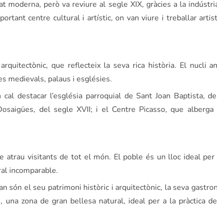
t moderna, però va reviure al segle XIX, gràcies a la indústria
ortant centre cultural i artístic, on van viure i treballar art
uitectònic, que reflecteix la seva rica història. El nucli an
es medievals, palaus i esglésies.
cal destacar l’església parroquial de Sant Joan Baptista, del
osaigües, del segle XVII; i el Centre Picasso, que alberga
e atrau visitants de tot el món. El poble és un lloc ideal per
ral incomparable.
an són el seu patrimoni històric i arquitectònic, la seva gastro
s, una zona de gran bellesa natural, ideal per a la pràctica d