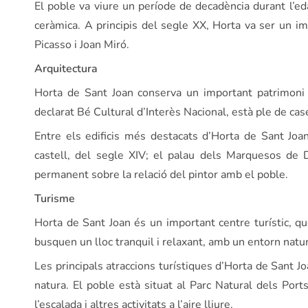
El poble va viure un període de decadència durant l’eda
ceràmica. A principis del segle XX, Horta va ser un imp
Picasso i Joan Miró.
Arquitectura
Horta de Sant Joan conserva un important patrimoni arq
declarat Bé Cultural d’Interès Nacional, està ple de cas
Entre els edificis més destacats d’Horta de Sant Joan 
castell, del segle XIV; el palau dels Marquesos de D
permanent sobre la relació del pintor amb el poble.
Turisme
Horta de Sant Joan és un important centre turístic, qu
busquen un lloc tranquil i relaxant, amb un entorn natu
Les principals atraccions turístiques d’Horta de Sant Jo
natura. El poble està situat al Parc Natural dels Port
l’escalada i altres activitats a l’aire lliure.