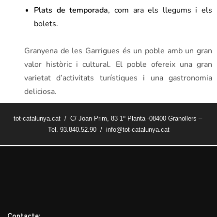
Plats de temporada
, com ara els llegums i els
bolets.
Granyena de les Garrigues és un poble amb un gran
valor històric i cultural. El poble ofereix una gran
varietat d’activitats turístiques i una gastronomia
deliciosa.
tot-catalunya.cat / C/ Joan Prim, 83 1º Planta -08400 Granollers –
Tel. 93.840.52.90 / info@tot-catalunya.cat
Contacte: