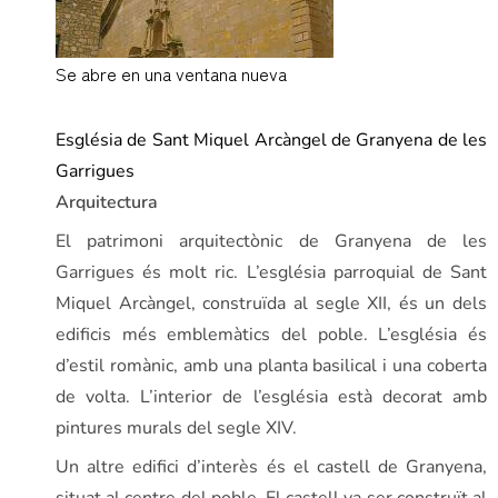
Se abre en una ventana nueva
ca.wikipedia.org
Església de Sant Miquel Arcàngel de Granyena de les
Garrigues
Arquitectura
El patrimoni arquitectònic de Granyena de les
Garrigues és molt ric. L’església parroquial de Sant
Miquel Arcàngel, construïda al segle XII, és un dels
edificis més emblemàtics del poble. L’església és
d’estil romànic, amb una planta basilical i una coberta
de volta. L’interior de l’església està decorat amb
pintures murals del segle XIV.
Un altre edifici d’interès és el castell de Granyena,
situat al centre del poble. El castell va ser construït al