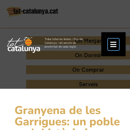
On Menjar
Troba totes les festes i fires de
Catalunya i els serveis de
proximitat de cada regió.
On Dormir
On Comprar
Serveis
Granyena de les
Garrigues: un poble