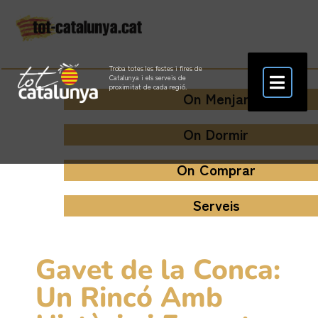
Troba totes les festes i fires de
Catalunya i els serveis de
proximitat de cada regió.
On Menjar
On Dormir
On Comprar
Serveis
Gavet de la Conca:
Un Rincó Amb