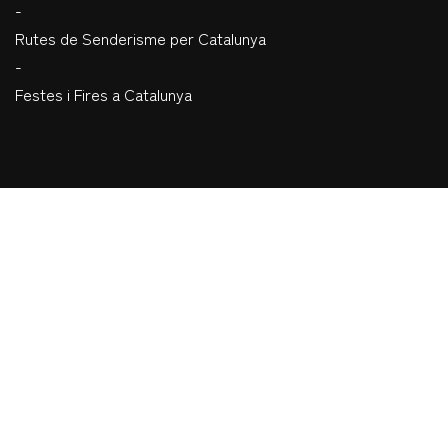
-
Rutes de Senderisme per Catalunya
-
Festes i Fires a Catalunya