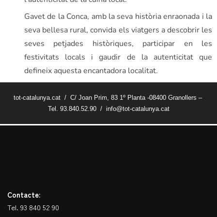
Gavet de la Conca, amb la seva història enraonada i la
seva bellesa rural, convida els viatgers a descobrir les
seves petjades històriques, participar en les
festivitats locals i gaudir de la autenticitat que
defineix aquesta encantadora localitat.
tot-catalunya.cat / C/ Joan Prim, 83 1º Planta -08400 Granollers –
Tel. 93.840.52.90 / info@tot-catalunya.cat
Contacte:
Tel. 93 840 52 90