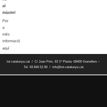
al
màxim!
Per
a
més
informació
aquí
tot-catalunya.cat / C/ Joan Prim, 83 1º Planta -08400 Granollers –
Tel. 93.840.52.90 / info@tot-catalunya.cat