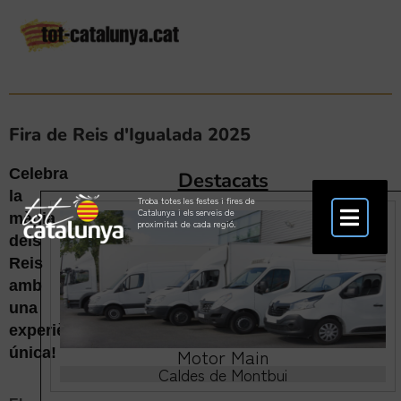
Fira de Reis d'Igualada 2025
Celebra
Destacats
la
Troba totes les festes i fires de
Catalunya i els serveis de
màgia
proximitat de cada regió.
dels
Reis
amb
una
experiència
única!
Motor Main
Caldes de Montbui