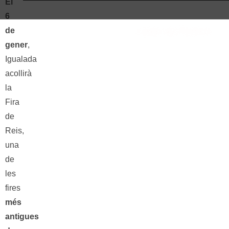
El
6
de
gener
,
Igualada
acollirà
la
Fira
de
Reis,
una
de
les
fires
més
antigues