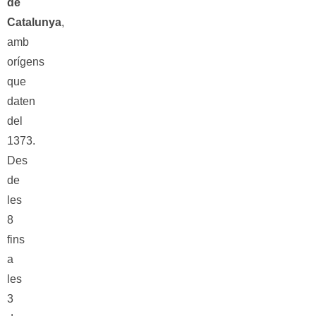
de
Catalunya
,
amb
orígens
que
daten
del
1373.
Des
de
les
8
fins
a
les
3