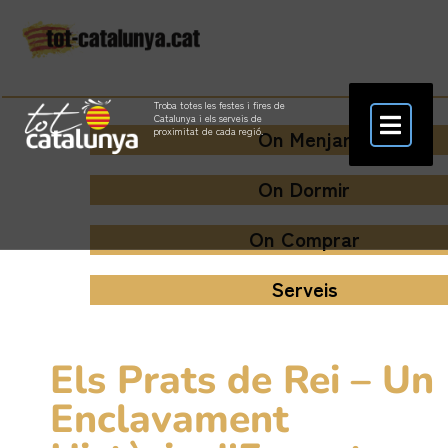
Troba totes les festes i fires de
Catalunya i els serveis de
On Menjar
proximitat de cada regió.
On Dormir
On Comprar
Serveis
Els Prats de Rei – Un
Enclavament