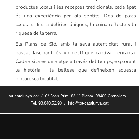
productes locals i les receptes tradicionals, cada àpat
és una experiència per als sentits. Des de plats
casolans fins a delícies úniques, la cuina reflecteix la
riquesa de la terra.
Els Plans de Sió, amb la seva autenticitat rural i
passat fascinant, és un destí que captiva i encanta.
Cada visita és un viatge a través del temps, explorant
la història i la bellesa que defineixen aquesta
pintoresca localitat.
tot-catalunya.cat / C/ Joan Prim, 83 1º Planta -08400 Granollers –
Tel. 93.840.52.90 / info@tot-catalunya.cat