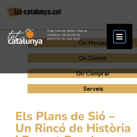
Troba totes les festes i fires de
Catalunya i els serveis de
proximitat de cada regió.
On Menjar
On Dormir
On Comprar
Serveis
Els Plans de Sió –
Un Rincó de Història