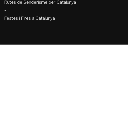
Rutes de Senderisme per Catalunya
-
Festes i Fires a Catalunya