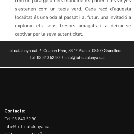
com un paratge on els monuments parlen i les vinyes
s’estenen com un tapís verd. Cada racó d’aquesta
localitat és una oda al passat i al futur, una invitació a
explorar els seus tresors amagats i a deixar-se
captivar per la seva autenticitat.
tot-catalunya.cat / C/ Joan Prim, 83 1º Planta -08400 Granollers –
Tel. 93.840.52.90 / info@tot-catalunya.cat
Contacte:
Tel. 93 840 52 90
info@tot-catalunya.cat
C/Joan Prim, 83 1º Planta