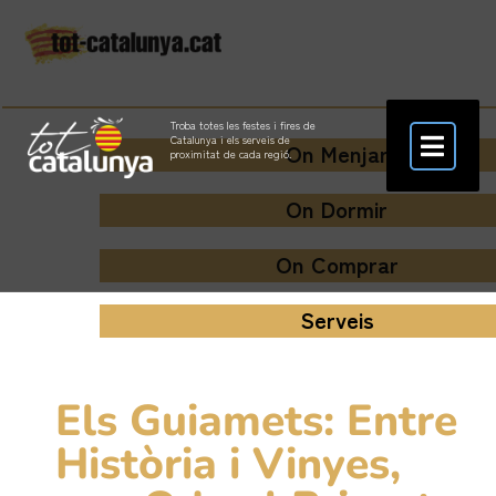
Troba totes les festes i fires de
Catalunya i els serveis de
On Menjar
proximitat de cada regió.
On Dormir
On Comprar
Serveis
Els Guiamets: Entre
Història i Vinyes,