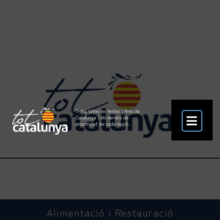
Troba totes les festes i fires de
Catalunya i els serveis de
proximitat de cada regió.
Alimentació i Restauració