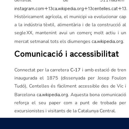
densitat de 511 hab/km²
instagram.com
+13
ca.wikipedia.org
+13
centelles.cat
+13
.
Històricament agrícola, el municipi va evolucionar cap
a la indústria tèxtil, alimentària i de la construcció al
segle XX, mantenint avui un comerç molt actiu i un
ca.wikipedia.org
mercat setmanal tots els diumenges
.
Comunicació i accessibilitat
Connectat per la carretera
C‑17
i amb estació de tren
inaugurada el 1875 (dissenyada per Josep Foulon
Tudó), Centelles és fàcilment accessible des de Vic i
ca.wikipedia.org
Barcelona
. Aquesta bona comunicació
reforça el seu paper com a punt de trobada per
excursionistes i visitants de la Catalunya Central.