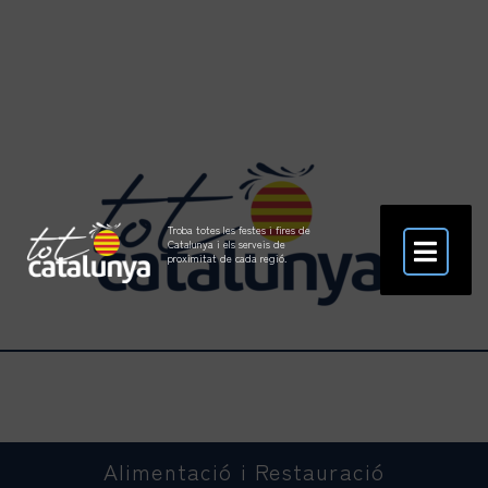
Troba totes les festes i fires de
Catalunya i els serveis de
proximitat de cada regió.
Alimentació i Restauració