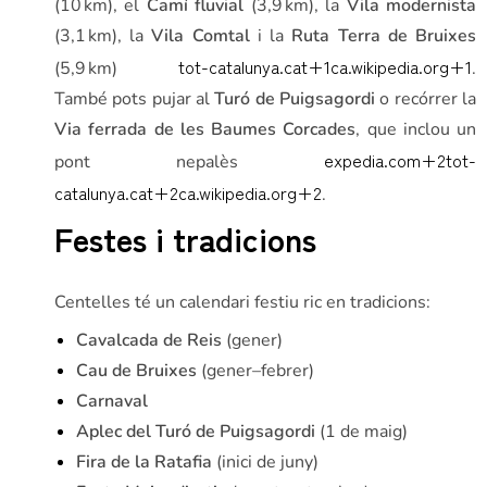
(10 km), el
Camí fluvial
(3,9 km), la
Vila modernista
(3,1 km), la
Vila Comtal
i la
Ruta Terra de Bruixes
tot-catalunya.cat
+1
ca.wikipedia.org
+1
(5,9 km)
.
També pots pujar al
Turó de Puigsagordi
o recórrer la
Via ferrada de les Baumes Corcades
, que inclou un
expedia.com
+2
tot-
pont nepalès
catalunya.cat
+2
ca.wikipedia.org
+2
.
Festes i tradicions
Centelles té un calendari festiu ric en tradicions:
Cavalcada de Reis
(gener)
Cau de Bruixes
(gener–febrer)
Carnaval
Aplec del Turó de Puigsagordi
(1 de maig)
Fira de la Ratafia
(inici de juny)