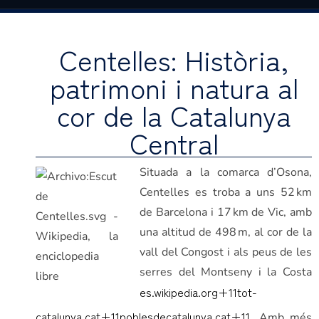
Centelles: Història,
patrimoni i natura al
cor de la Catalunya
Central
Situada a la comarca d’Osona,
Centelles es troba a uns 52 km
de Barcelona i 17 km de Vic, amb
una altitud de 498 m, al cor de la
vall del Congost i als peus de les
serres del Montseny i la Costa
es.wikipedia.org
+11
tot-
catalunya.cat
+11
poblesdecatalunya.cat
+11
.
Amb més