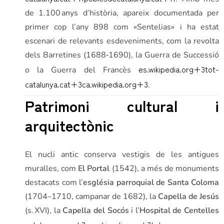
de 1.100 anys d’història, apareix documentada per
primer cop l’any 898 com «Sentelias» i ha estat
escenari de relevants esdeveniments, com la revolta
dels Barretines (1688‑1690), la Guerra de Successió
es.wikipedia.org
+3
tot-
o la Guerra del Francès
catalunya.cat
+3
ca.wikipedia.org
+3
.
Patrimoni cultural i
arquitectònic
El nucli antic conserva vestigis de les antigues
muralles, com
El Portal
(1542), a més de monuments
destacats com l’
església parroquial de Santa Coloma
(1704–1710, campanar de 1682), la
Capella de Jesús
(s. XVI), la
Capella del Socós
i l’
Hospital de Centelles