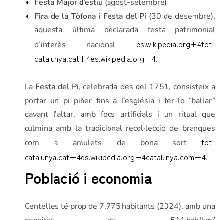
Festa Major d’estiu
(agost-setembre)
Fira de la Tòfona
i
Festa del Pi
(30 de desembre),
aquesta última declarada festa patrimonial
es.wikipedia.org
+4
tot-
d’interès nacional
catalunya.cat
+4
es.wikipedia.org
+4
.
La
Festa del Pi
, celebrada des del 1751, consisteix a
portar un pi piñer fins a l’església i fer-lo “ballar”
davant l’altar, amb focs artificials i un ritual que
culmina amb la tradicional recol·lecció de branques
tot-
com a amulets de bona sort
catalunya.cat
+4
es.wikipedia.org
+4
catalunya.com
+4
.
Població i economia
Centelles té prop de 7.775 habitants (2024), amb una