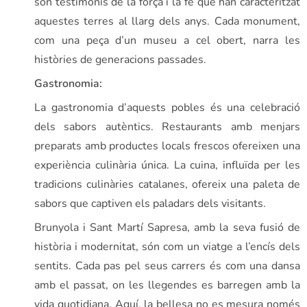
són testimonis de la força i la fe que han caracteritzat
aquestes terres al llarg dels anys. Cada monument,
com una peça d’un museu a cel obert, narra les
històries de generacions passades.
Gastronomia:
La gastronomia d’aquests pobles és una celebració
dels sabors autèntics. Restaurants amb menjars
preparats amb productes locals frescos ofereixen una
experiència culinària única. La cuina, influïda per les
tradicions culinàries catalanes, ofereix una paleta de
sabors que captiven els paladars dels visitants.
Brunyola i Sant Martí Sapresa, amb la seva fusió de
història i modernitat, són com un viatge a l’encís dels
sentits. Cada pas pel seus carrers és com una dansa
amb el passat, on les llegendes es barregen amb la
vida quotidiana. Aquí, la bellesa no es mesura només