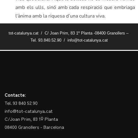
amb els ulls, sinó amb cada respiració que embriaga
l’ànima amb la riquesa d’una cultura viva.
tot-catalunya.cat / C/ Joan Prim, 83 1º Planta -08400 Granollers –
Tel. 93.840.52.90 / info@tot-catalunya.cat
Contacte:
Tel. 93 840 52 90
info@tot-catalunya.cat
C/Joan Prim, 83 1º Planta
08400 Granollers - Barcelona