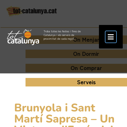
Troba totes les festes i fires de
Catalunya i els serveis de
On Menjar
proximitat de cada regió.
On Dormir
On Comprar
Serveis
Brunyola i Sant
Martí Sapresa – Un