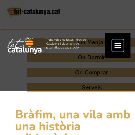
On Menjar
Troba totes les festes i fires de
Catalunya i els serveis de
proximitat de cada regió.
On Dormir
On Comprar
Serveis
Bràfim, una vila amb
una història