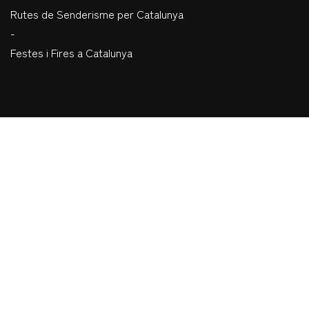
Rutes de Senderisme per Catalunya
-
Festes i Fires a Catalunya