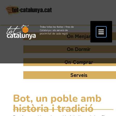
Troba totes les festes i fires de
Catalunya i els serveis de
proximitat de cada regió.
On Menjar
On Dormir
On Comprar
Serveis
Bot, un poble amb
història i tradició