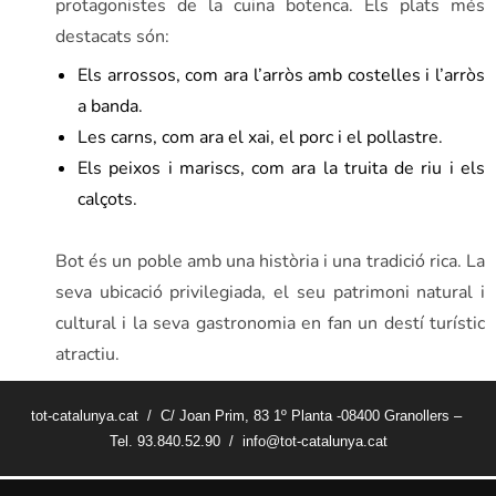
protagonistes de la cuina botenca. Els plats més
destacats són:
Els arrossos, com ara l’arròs amb costelles i l’arròs
a banda.
Les carns, com ara el xai, el porc i el pollastre.
Els peixos i mariscs, com ara la truita de riu i els
calçots.
Bot és un poble amb una història i una tradició rica. La
seva ubicació privilegiada, el seu patrimoni natural i
cultural i la seva gastronomia en fan un destí turístic
atractiu.
tot-catalunya.cat / C/ Joan Prim, 83 1º Planta -08400 Granollers –
Tel. 93.840.52.90 / info@tot-catalunya.cat