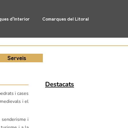
ues d'Interior
Comarques del Litoral
Serveis
Destacats
pedrats i cases
 medievals i el
l senderisme i
turisme i a la