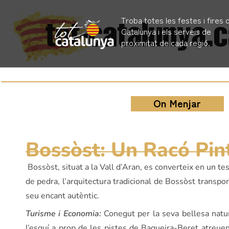
Troba totes les festes i fires 
Catalunya i els serveis de
proximitat de cada regió.
On Menjar
Bossòst: Un Racó Pint
Bossòst, situat a la Vall d’Aran, es converteix en un te
de pedra, l’arquitectura tradicional de Bossòst transpo
seu encant autèntic.
Turisme i Economia:
Conegut per la seva bellesa natura
l’esquí a prop de les pistes de Baqueira-Beret atreuen 