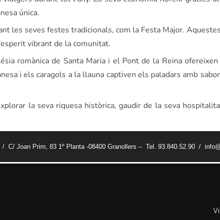
nesa única.
ant les seves festes tradicionals, com la Festa Major. Aquestes
’esperit vibrant de la comunitat.
ia romànica de Santa Maria i el Pont de la Reina ofereixen 
ranesa i els caragols a la llauna captiven els paladars amb sabo
xplorar la seva riquesa històrica, gaudir de la seva hospitalita
t / C/ Joan Prim, 83 1º Planta -08400 Granollers – Tel. 93.840.52.90 / info@
V