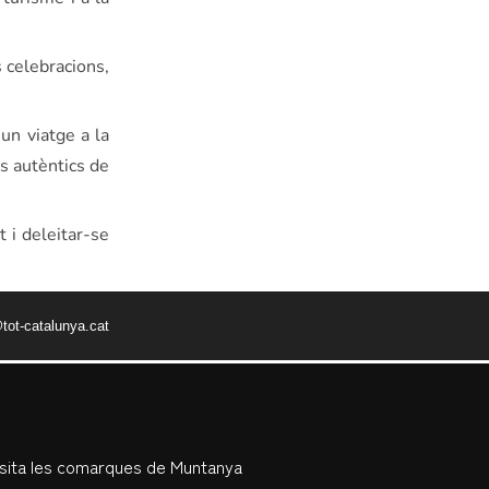
 celebracions,
un viatge a la
rs autèntics de
t i deleitar-se
tot-catalunya.cat
isita les comarques de Muntanya