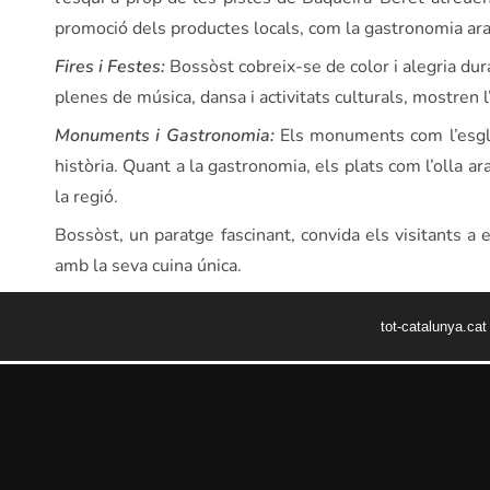
promoció dels productes locals, com la gastronomia ara
Fires i Festes:
Bossòst cobreix-se de color i alegria dur
plenes de música, dansa i activitats culturals, mostren l
Monuments i Gastronomia:
Els monuments com l’esglés
història. Quant a la gastronomia, els plats com l’olla a
la regió.
Bossòst, un paratge fascinant, convida els visitants a e
amb la seva cuina única.
tot-catalunya.ca