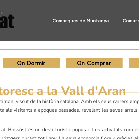
de
Comarques de Muntanya
Comarq
On Dormir
On Comprar
oresc a la Vall d'Aran
stimoni viscut de la història catalana. Amb els seus carrers em
rta als visitants a èpoques passades, revelant les seves arrels
l, Bossòst és un destí turístic popular. Les activitats com e
viatgers durant tot l’any. La seva economia floreix gràcies al 