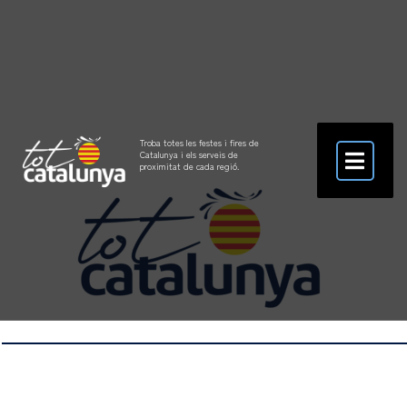
Troba totes les festes i fires de
Catalunya i els serveis de
proximitat de cada regió.