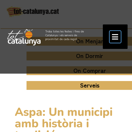
Troba totes les festes i fires de
Catalunya i els serveis de
On Menjar
proximitat de cada regió.
On Dormir
On Comprar
Serveis
Aspa: Un municipi
amb història i