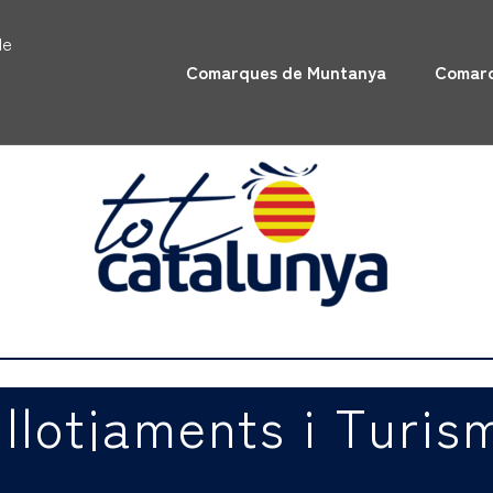
de
Comarques de Muntanya
Comarq
lllotjaments i Turis