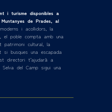
ent i turisme disponibles a
s Muntanyes de Prades, al
oderns i acollidors, la
és, el poble compta amb una
 patrimoni cultural, la
ant si busques una escapada
st directori t’ajudarà a
la Selva del Camp sigui una