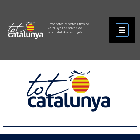
Troba totes les festes i fires de
Catalunya i els serveis de
proximitat de cada regió.