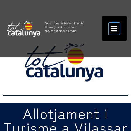
Troba totes les festes i fires de
Catalunya i els serveis de
proximitat de cada regió.
Allotjament i
Turisme a Vilassar