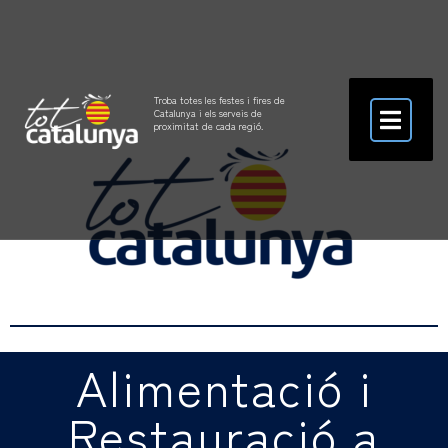
Troba totes les festes i fires de
Catalunya i els serveis de
proximitat de cada regió.
Alimentació i
Restauració a