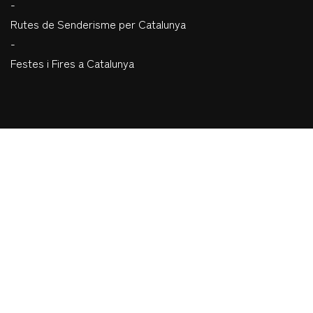
-
Rutes de Senderisme per Catalunya
-
Festes i Fires a Catalunya