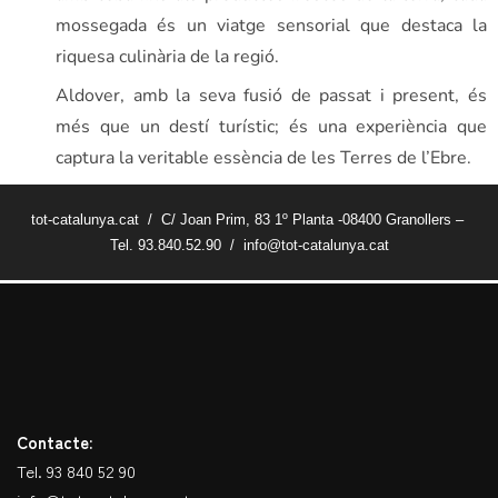
mossegada és un viatge sensorial que destaca la
riquesa culinària de la regió.
Aldover, amb la seva fusió de passat i present, és
més que un destí turístic; és una experiència que
captura la veritable essència de les Terres de l’Ebre.
tot-catalunya.cat / C/ Joan Prim, 83 1º Planta -08400 Granollers –
Tel. 93.840.52.90 / info@tot-catalunya.cat
Contacte:
Tel. 93 840 52 90