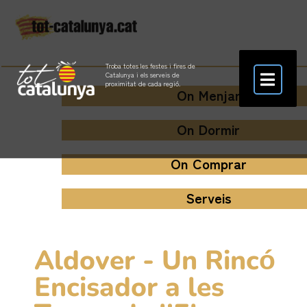
Troba totes les festes i fires de
Catalunya i els serveis de
proximitat de cada regió.
On Menjar
On Dormir
On Comprar
Serveis
Aldover - Un Rincó́
Encisador a les