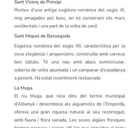
Sant Vicenç de Principi
Restes d’una antiga església romànica del segle XI,
mig amagades pel bosc, on es conserven els murs
occidentals i una part de la volta de canó.
Sant Miquel de Bassegoda
Església romànica del segle XII, característica per la
seva elegància i proporcions, construïda amb carreus
ben tallats. Té una nau amb absis semicircular,
coberta de volta apuntada i un campanar d’espadanya
a ponent. Ha estat recentment restaurada
La Muga
El riu Muga, que neix dins del terme municipal
d’Albanyà i desemboca als aiguamolls de l’Empordà,
ofereix una gran riquesa natural al seu recorregut,
amb fauna i flora variada. Les seves aigües fresques
formen gorgues i espais idíl·lics que conviden al bany