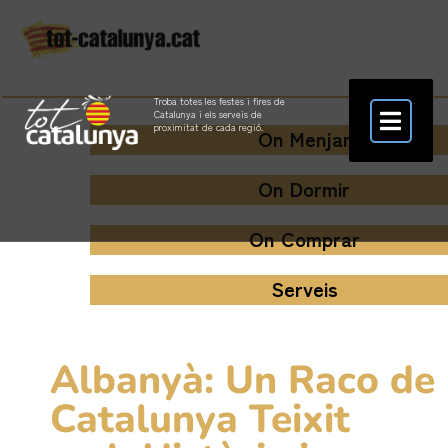
Troba totes les festes i fires de
Catalunya i els serveis de
proximitat de cada regió.
On Menjar
On Dormir
On Comprar
Serveis
Albanyà: Un Raco de
Catalunya Teixit