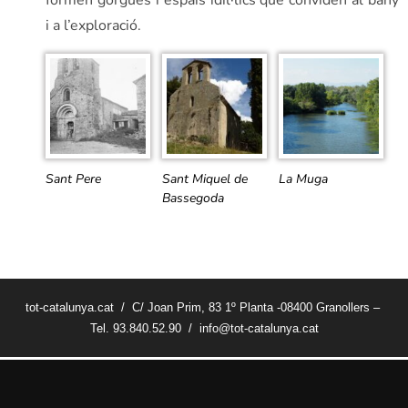
i a l’exploració.
Sant Pere
Sant Miquel de
La Muga
Bassegoda
tot-catalunya.cat / C/ Joan Prim, 83 1º Planta -08400 Granollers –
Tel. 93.840.52.90 / info@tot-catalunya.cat