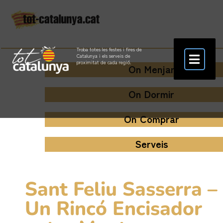
Troba totes les festes i fires de
Catalunya i els serveis de
proximitat de cada regió.
On Menjar
On Dormir
On Comprar
Serveis
Sant Feliu Sasserra –
Un Rincó Encisador