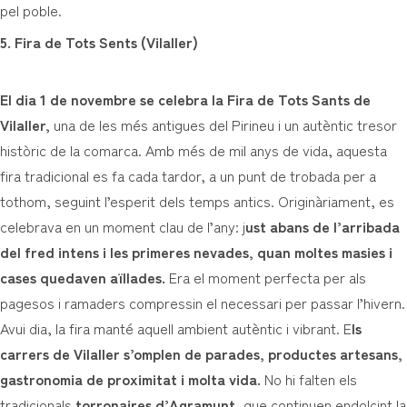
pel poble.
5. Fira de Tots Sents (Vilaller)
El dia 1 de novembre se celebra la Fira de Tots Sants de
Vilaller,
una de les més antigues del Pirineu i un autèntic tresor
històric de la comarca. Amb més de mil anys de vida, aquesta
fira tradicional es fa cada tardor, a un punt de trobada per a
tothom, seguint l’esperit dels temps antics. Originàriament, es
celebrava en un moment clau de l’any: j
ust abans de l’arribada
del fred intens i les primeres nevades, quan moltes masies i
cases quedaven aïllades.
Era el moment perfecta per als
pagesos i ramaders compressin el necessari per passar l’hivern.
Avui dia, la fira manté aquell ambient autèntic i vibrant. E
ls
carrers de Vilaller s’omplen de parades, productes artesans,
gastronomia de proximitat i molta vida.
No hi falten els
tradicionals
torronaires d’Agramunt
, que continuen endolcint la