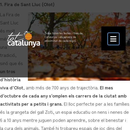
1. Fira de Sant Lluc (Olot)
La Fira de
Sant Lluc
és molt
Troba totes les festes i fires de
Catalunya i els serveis de
més que
proximitat de cada regió.
una
tradició,
sinó que és
un tros
d’història
viva d’Olot
, amb més de 700 anys de trajectòria.
El mes
d’octubre de cada any s’omplen els carrers de la ciutat amb
activitats per a petits i grans.
El lloc perfecte per a les famílies
és la grangeta del gall Zoti, un espai educatiu on nens i nenes de
6 a 10 anys mentre juguen poden aprendre, sobre el benestar i
la cura dels animals. També hi trobareu espais de joc dins del