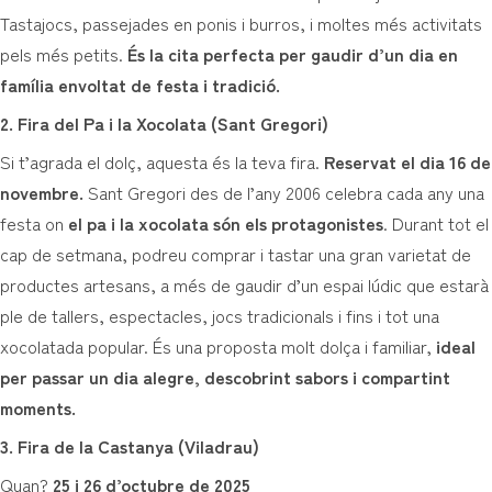
Tastajocs, passejades en ponis i burros, i moltes més activitats
pels més petits.
És la cita perfecta per gaudir d’un dia en
família envoltat de festa i tradició.
2. Fira del Pa i la Xocolata (Sant Gregori)
Si t’agrada el dolç, aquesta és la teva fira.
Reservat el dia 16 de
novembre.
Sant Gregori des de l’any 2006 celebra cada any una
festa on
el pa i la xocolata són els protagonistes
. Durant tot el
cap de setmana, podreu comprar i tastar una gran varietat de
productes artesans, a més de gaudir d’un espai lúdic que estarà
ple de tallers, espectacles, jocs tradicionals i fins i tot una
xocolatada popular. És una proposta molt dolça i familiar,
ideal
per passar un dia alegre, descobrint sabors i compartint
moments.
3. Fira de la Castanya (Viladrau)
Quan?
25 i 26 d’octubre de 2025